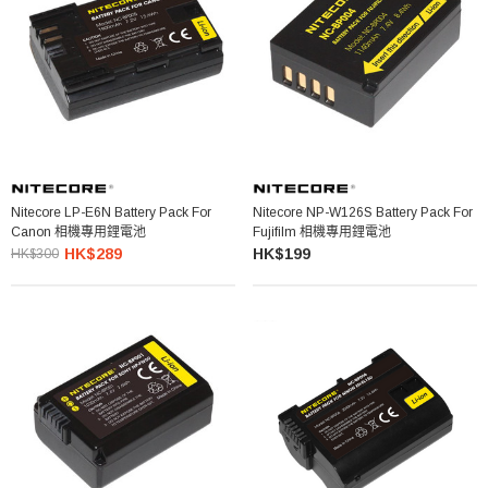
Nitecore LP-E6N Battery Pack For
Nitecore NP-W126S Battery Pack For
Canon 相機專用鋰電池
Fujifilm 相機專用鋰電池
HK$289
HK$199
HK$300