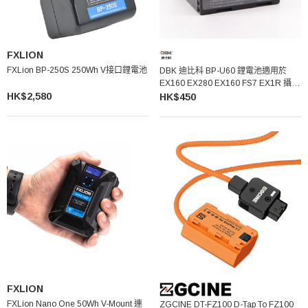
FXLION
FXLion BP-250S 250Wh V接口鋰電池
DBK 迪比科 BP-U60 鋰電池適用於
EX160 EX280 EX160 FS7 EX1R 攝錄
HK$2,580
機
HK$450
FXLION
FXLion Nano One 50Wh V-Mount 連
ZGCINE DT-FZ100 D-Tap To FZ100