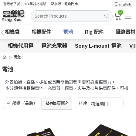
香港老字號｜30+年器材經驗｜
深水埗・旺角門市
English
0
搜
索
相機袋
相機配件
電池
Rig 配件
攝錄器材
相機代用電
電池充電器
Sony L-mount 電池
V 
電池
首頁
電池
外景拍攝、直播、棚拍或長時間攝錄都需要可靠後備電力。
本分類包括相機電池、充電器、假電、火牛及拍片供電配件，可按
器材型號、容量、輸出規格、充電方式及兼容性比較。