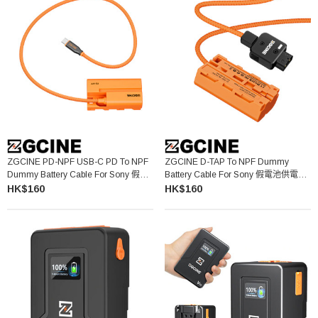
ZGCINE PD-NPF USB-C PD To NPF
ZGCINE D-TAP To NPF Dummy
Dummy Battery Cable For Sony 假電
Battery Cable For Sony 假電池供電線
池供電線 (適用於Sony NP-F550)
(適用於Sony NP-F550)
HK$160
HK$160