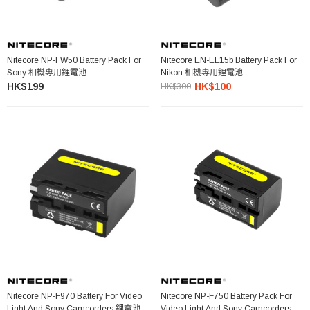
Nitecore NP-FW50 Battery Pack For
Nitecore EN-EL15b Battery Pack For
Sony 相機專用鋰電池
Nikon 相機專用鋰電池
HK$199
HK$100
HK$300
Nitecore NP-F970 Battery For Video
Nitecore NP-F750 Battery Pack For
Light And Sony Camcorders 鋰電池
Video Light And Sony Camcorders 攝