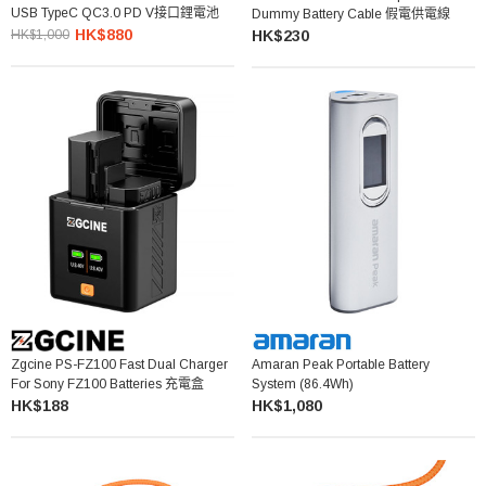
USB TypeC QC3.0 PD V接口鋰電池
Dummy Battery Cable 假電供電線
HK$880
HK$1,000
HK$230
Zgcine PS-FZ100 Fast Dual Charger
Amaran Peak Portable Battery
For Sony FZ100 Batteries 充電盒
System (86.4Wh)
HK$188
HK$1,080