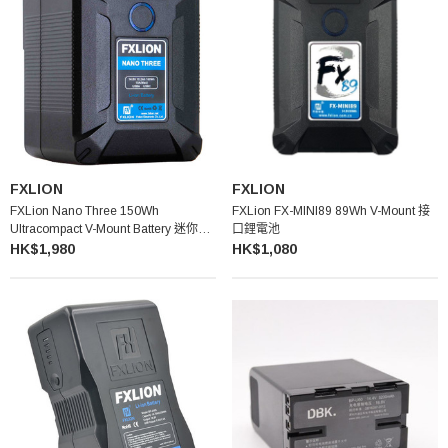
FXLION
FXLION
FXLion Nano Three 150Wh
FXLion FX-MINI89 89Wh V-Mount 接
Ultracompact V-Mount Battery 迷你電
口鋰電池
池
HK$1,980
HK$1,080