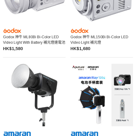
Godox 神牛 ML80Bi Bi-Color LED
Godox 神牛 ML150Bi Bi-Color LED
Video Light With Battery 補光燈連電池
Video Light 補光燈
HK$1,580
HK$1,680