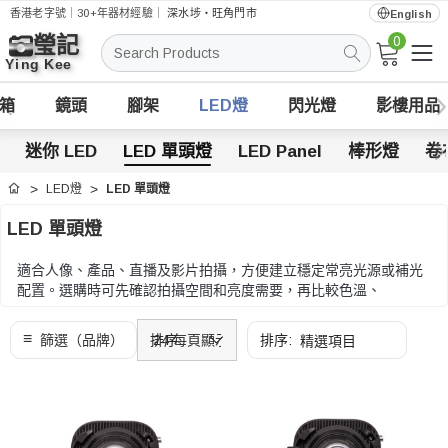
香港老字號｜30+年器材經驗｜
深水埗・旺角門市
English
0
搜
索
箱
鏡頭
腳架
LED燈
閃光燈
影樓用品
迷你 LED
LED 單頭燈
LED Panel
棒形燈
卷
LED燈
LED 單頭燈
首頁
LED 單頭燈
適合人像、產品、直播及影片拍攝，方便建立穩定常亮光源或補光
配置。選購時可先確認拍攝空間和亮度需要，再比較色溫、
CRI/TLCI、供電方式、柔光配件和安裝方式。
選購時可先確認拍攝空間和亮度需要，再比較色溫、CRI/TLCI、供
電方式、柔光配件和安裝方式。