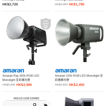
HK$3,720
HK$1,780
HK$2,080
Amaran Ray 360c RGB LED
Amaran 150c RGB LED Monolight 全
Monolight 全彩補光燈
彩連續光燈
HK$2,980
HK$2,450
HK$3,440
HK$2,850