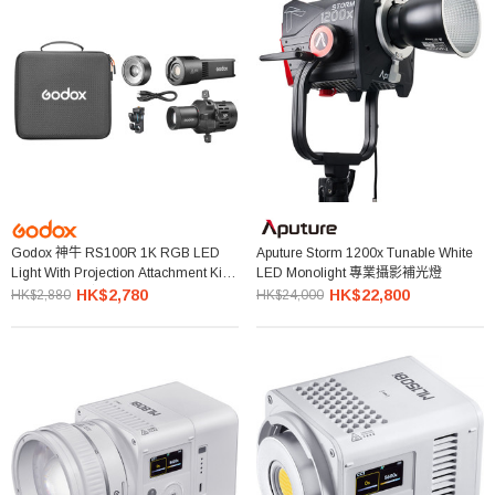
Godox 神牛 RS100R 1K RGB LED
Aputure Storm 1200x Tunable White
Light With Projection Attachment Kit
LED Monolight 專業攝影補光燈
全彩補光燈連投影筒套裝
HK$2,780
HK$22,800
HK$2,880
HK$24,000