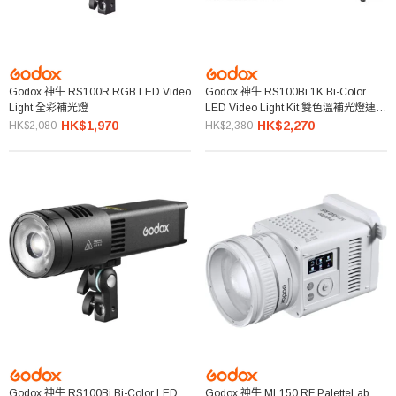
Godox 神牛 RS100R RGB LED Video
Godox 神牛 RS100Bi 1K Bi-Color
Light 全彩補光燈
LED Video Light Kit 雙色溫補光燈連投
影筒套裝
HK$1,970
HK$2,270
HK$2,080
HK$2,380
Godox 神牛 RS100Bi Bi-Color LED
Godox 神牛 ML150 RF PaletteLab