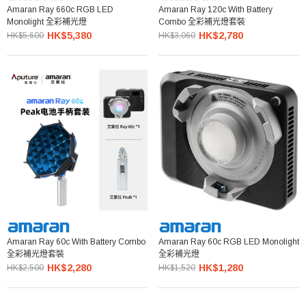
Amaran Ray 660c RGB LED
Amaran Ray 120c With Battery
Monolight 全彩補光燈
Combo 全彩補光燈套裝
HK$5,380
HK$2,780
HK$5,600
HK$3,060
Amaran Ray 60c With Battery Combo
Amaran Ray 60c RGB LED Monolight
全彩補光燈套裝
全彩補光燈
HK$2,280
HK$1,280
HK$2,500
HK$1,520