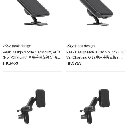
Peak Design Mobile Car Mount, VHB
Peak Design Mobile Car Mount - VHB
(Non-Charging) 車用手機支架 (非充電
V2 (Charging Qi2) 車用手機支架 (充電
款)
款)
HK$469
HK$729