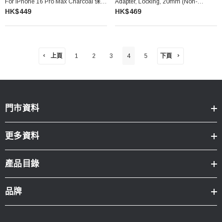
For IPhone 16 Pro Max Charcoal 保護
Adapter, Locking, 20mm (Non-
殼 (炭灰色)
Charging) 手機球型轉接器鎖定款 (非
HK$449
HK$469
充電版)
上頁
下頁
1
2
3
4
5
門市資料
更多資料
產品目錄
品牌