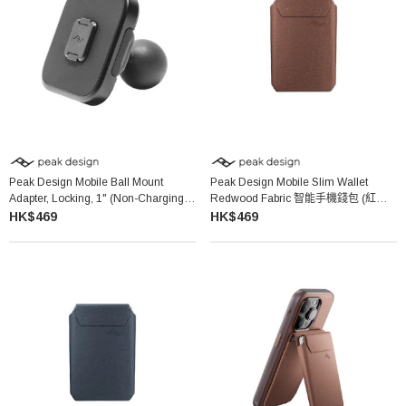
Peak Design Mobile Ball Mount
Peak Design Mobile Slim Wallet
Adapter, Locking, 1" (Non-Charging)
Redwood Fabric 智能手機錢包 (紅木
手機球型轉接器鎖定款 (非充電版)
色)
HK$469
HK$469