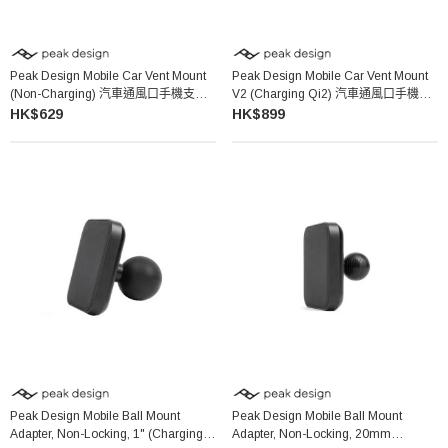
Peak Design Mobile Car Vent Mount
Peak Design Mobile Car Vent Mount
(Non-Charging) 汽車通風口手機支架
V2 (Charging Qi2) 汽車通風口手機支
(非充電版)
架 (充電版)
HK$629
HK$899
Peak Design Mobile Ball Mount
Peak Design Mobile Ball Mount
Adapter, Non-Locking, 1" (Charging
Adapter, Non-Locking, 20mm