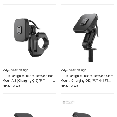
Peak Design Mobile Motorcycle Bar
Peak Design Mobile Motorcycle Stem
Mount V2 (Charging Qi2) 電單車手機
Mount (Charging Qi2) 電單車手機支架
車把支架 (充電版)
(充電版)
HK$1,349
HK$1,349