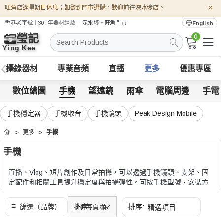
×
旺角店逢星期日休息；如欲到門市選購，歡迎前往深水埗店。
香港老字號｜30+年器材經驗｜
深水埗・旺角門市
English
0
搜
索
攝錄器材
專業音頻
直播
更多
優惠專區
數位繪圖
手機
望遠鏡
雨傘
電腦周邊
手電
手機穩定器
手機收音
手機鏡頭
Peak Design Mobile
更多
手機
首頁
手機
直播、Vlog、短片創作及日常拍攝，可以透過手機鏡頭、支架、固
定配件和相關工具提升穩定度與拍攝彈性。可按手機型號、安裝方
式、連接接口、重量及外出使用需要比較。
可按手機型號、安裝方式、連接接口、重量及外出使用需要比較。