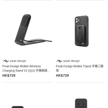
Peak Design Mobile Wireless
Peak Design Mobile Tripod 手機三腳
Charging Stand V2 (Qi2) 手機無線充
架
電座
HK$729
HK$729