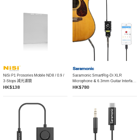
NiSi P1 Prosories Mobile ND8 / 0.9 /
Saramonic SmartRig-Di XLR
3-Stops 減光濾鏡
Microphone & 6.3mm Guitar Interface
With IPhone Lightning Connector
HK$138
HK$780