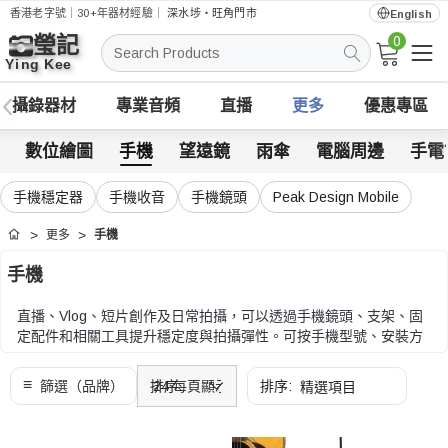
香港老字號｜30+年器材經驗｜
深水埗・旺角門市
English
0
搜
索
攝錄器材
專業音頻
直播
更多
優惠專區
數位繪圖
手機
望遠鏡
雨傘
電腦周邊
手電
手機穩定器
手機收音
手機鏡頭
Peak Design Mobile
更多
手機
首頁
手機
直播、Vlog、短片創作及日常拍攝，可以透過手機鏡頭、支架、固
定配件和相關工具提升穩定度與拍攝彈性。可按手機型號、安裝方
式、連接接口、重量及外出使用需要比較。
可按手機型號、安裝方式、連接接口、重量及外出使用需要比較。