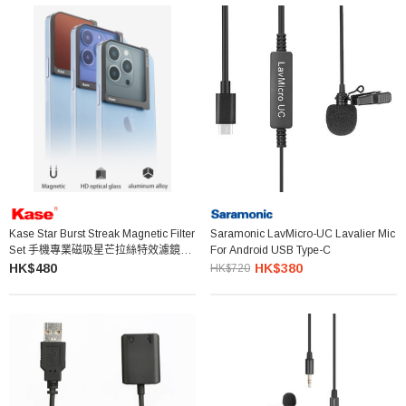
Kase Star Burst Streak Magnetic Filter
Saramonic LavMicro-UC Lavalier Mic
Set 手機專業磁吸星芒拉絲特效濾鏡套
For Android USB Type-C
裝
HK$480
HK$380
HK$720