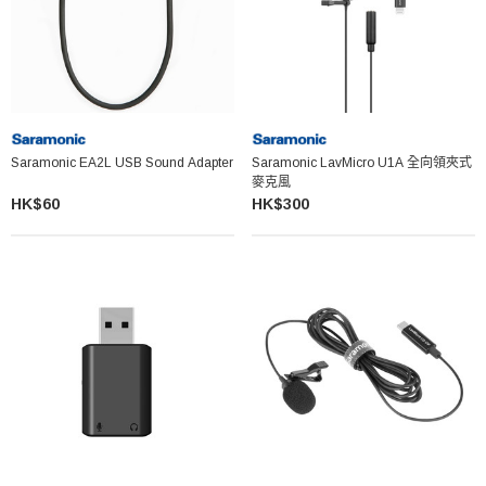
Saramonic EA2L USB Sound Adapter
Saramonic LavMicro U1A 全向領夾式
麥克風
HK$60
HK$300