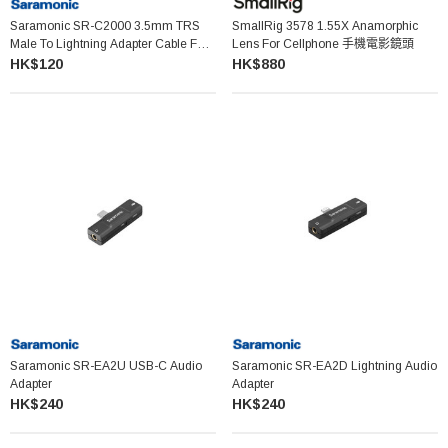
Saramonic SR-C2000 3.5mm TRS
SmallRig 3578 1.55X Anamorphic
Male To Lightning Adapter Cable For
Lens For Cellphone 手機電影鏡頭
Audio To IPhone
HK$120
HK$880
Saramonic SR-EA2U USB-C Audio
Saramonic SR-EA2D Lightning Audio
Adapter
Adapter
HK$240
HK$240