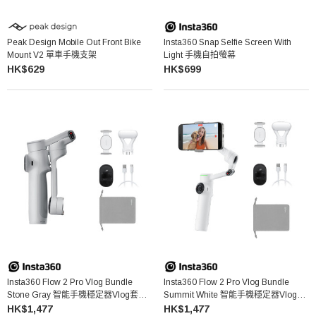
Peak Design Mobile Out Front Bike
Insta360 Snap Selfie Screen With
Mount V2 單車手機支架
Light 手機自拍螢幕
HK$629
HK$699
Insta360 Flow 2 Pro Vlog Bundle
Insta360 Flow 2 Pro Vlog Bundle
Stone Gray 智能手機穩定器Vlog套裝
Summit White 智能手機穩定器Vlog套
(淺灰色)
裝 (白色)
HK$1,477
HK$1,477