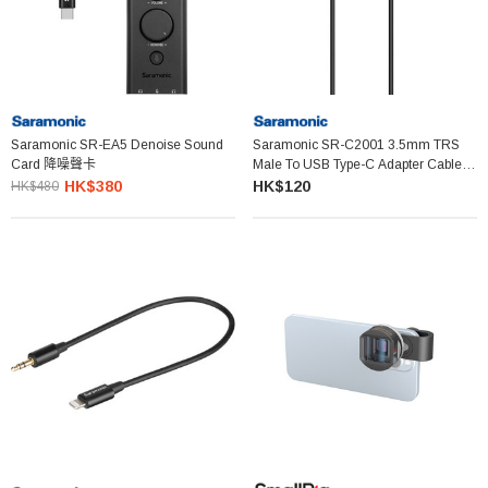
Saramonic SR-EA5 Denoise Sound
Saramonic SR-C2001 3.5mm TRS
Card 降噪聲卡
Male To USB Type-C Adapter Cable
For Mono/Stereo Audio To Android
HK$380
HK$120
HK$480